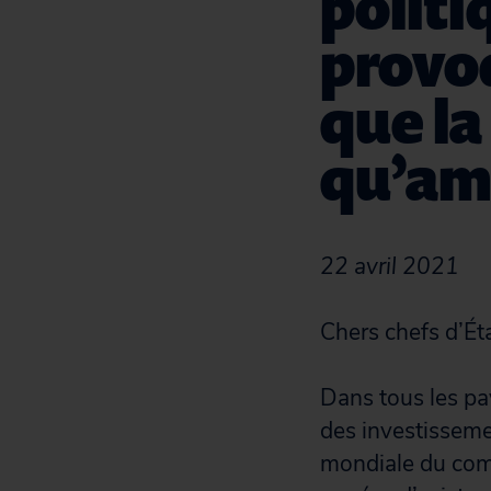
polit
provoq
que la
qu’amp
22 avril 2021
Chers chefs d’Éta
Dans tous les p
des investisseme
mondiale du com