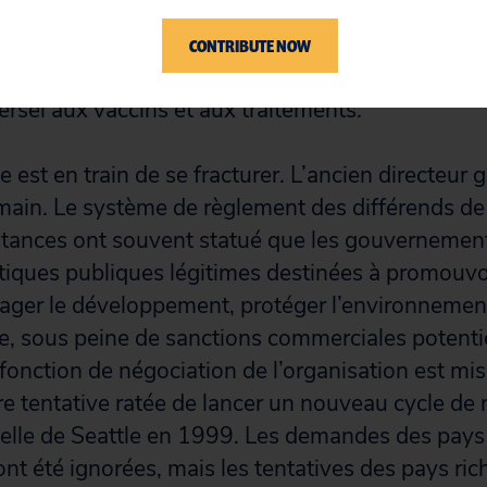
ofits des sociétés pharmaceutiques plutôt que la
er les prix des médicaments qui sont essentiels 
CONTRIBUTE NOW
 nombreux pays et pourraient devenir un obsta
ersel aux vaccins et aux traitements.
st en train de se fracturer. L’ancien directeur g
main. Le système de règlement des différends de 
stances ont souvent statué que les gouvernemen
itiques publiques légitimes destinées à promouvoi
ager le développement, protéger l’environnement 
que, sous peine de sanctions commerciales potent
 fonction de négociation de l’organisation est mi
re tentative ratée de lancer un nouveau cycle de 
ielle de Seattle en 1999. Les demandes des pays
t été ignorées, mais les tentatives des pays ric