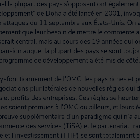
 la plupart des pays s’opposent ont également 
veloppement” de Doha a été lancé en 2001, invoq
ux attaques du 11 septembre aux États-Unis. On 
pement que leur besoin de mettre le commerce a
rait central, mais au cours des 19 années qui on
nsion auquel la plupart des pays se sont toujo
le programme de développement a été mis de côté.
dysfonctionnement de l’OMC, les pays riches et p
ociations plurilatérales de nouvelles règles qui 
ts et profits des entreprises. Ces règles se heurte
les soient promues à l’OMC ou ailleurs, et leurs 
preuve supplémentaire d’un paradigme qui n’a au
ommerce des services (TiSA) et le partenariat tr
 et l’investissement (TTIP) se sont totalement ef