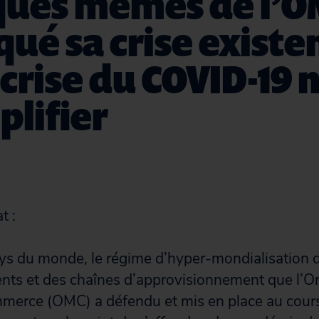
iques mêmes de l’O
ué sa crise existen
 crise du COVID-19 n
lifier
t :
ays du monde, le régime d’hyper-mondialisation
nts et des chaînes d’approvisionnement que l’O
merce (OMC) a défendu et mis en place au cour