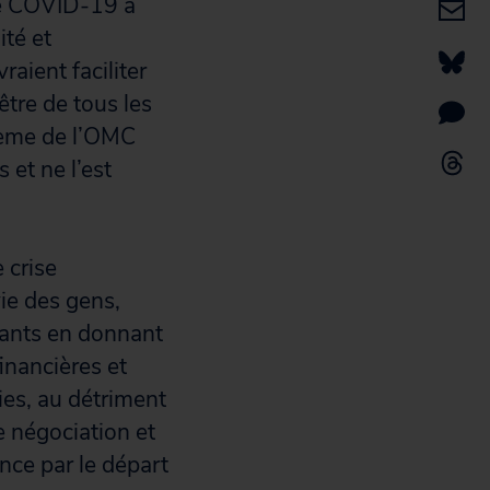
 de COVID-19 a
ité et
raient faciliter
être de tous les
stème de l’OMC
s et ne l’est
 crise
vie des gens,
ants en donnant
inancières et
ies, au détriment
e négociation et
ence par le départ