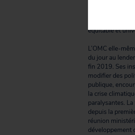
maximiser les pr
ont fait augment
COVID-19 dans de
équitable et univ
L’OMC elle-même e
du jour au lende
fin 2019. Ses in
modifier des pol
publique, encour
la crise climati
paralysantes. La
depuis la premiè
réunion ministér
développement on