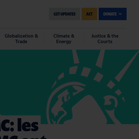
GET UPDATES
ACT
DONATE
Globalization &
Climate &
Justice & the
Trade
Energy
Courts
: les