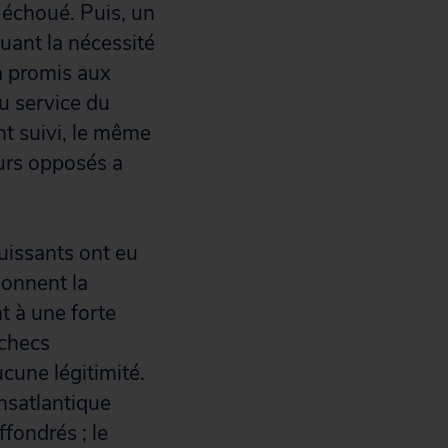
échoué. Puis, un
uant la nécessité
a promis aux
u service du
t suivi, le même
urs opposés a
uissants ont eu
donnent la
nt à une forte
échecs
cune légitimité.
ansatlantique
fondrés ; le