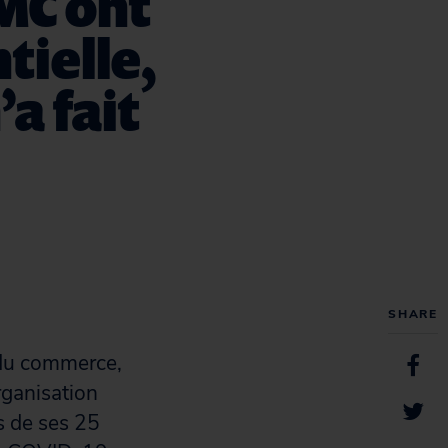
MC ont
tielle,
’a fait
SHARE
 du commerce,
rganisation
s de ses 25