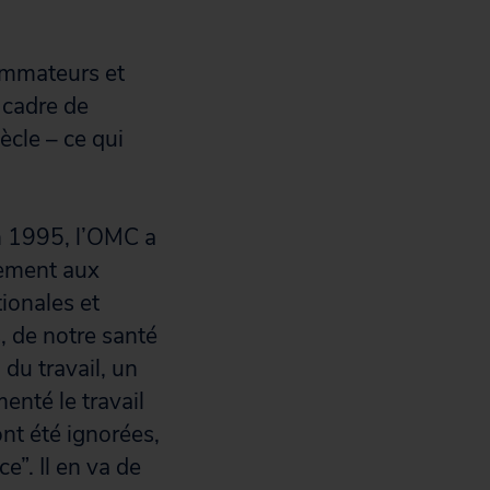
ommateurs et
 cadre de
cle – ce qui
n 1995, l’OMC a
lement aux
ionales et
s, de notre santé
du travail, un
enté le travail
ont été ignorées,
e”. Il en va de