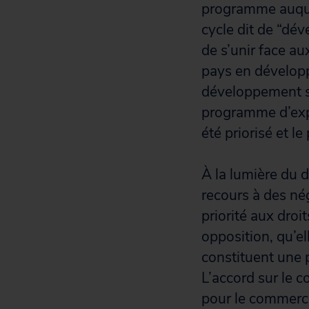
programme auquel
cycle dit de “dé
de s’unir face a
pays en dévelop
développement se
programme d’expa
été priorisé et 
À la lumière du 
recours à des nég
priorité aux droi
opposition, qu’el
constituent une 
L’accord sur le c
pour le commerce