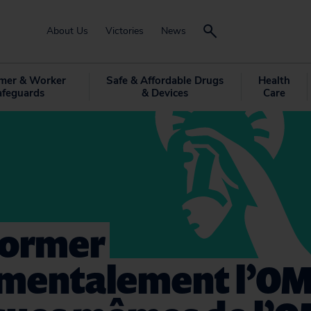
About Us
Victories
News
mer & Worker
Safe & Affordable Drugs
Health
afeguards
& Devices
Care
former
mentalement l’OMC