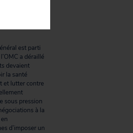
 santé publique,
pour combattre la
cle à l’accès
énéral est parti
l’OMC a déraillé
ts devaient
r la santé
et lutter contre
iellement
se sous pression
négociations à la
 en
hes d’imposer un