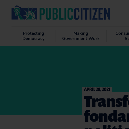
Protecting
Making
Consu
Democracy
Government Work
S
APRIL 28, 2021
Trans
fonda