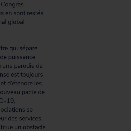
u Congrès
is en sont restés
nal global
ffre qui sépare
t de puissance
e une parodie de
onse est toujours
et d’étendre les
 nouveau pacte de
ID-19,
gociations se
eur des services,
titue un obstacle