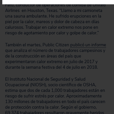
Fatu, conductor de operaciones de comida de United
Airlines en Houston, Texas. “Llamo a mi camioneta
una sauna ambulante. He sufrido erupciones en la
piel por la calor, mareos y dolor de cabeza en días
calurosos. Trabajar en calor extremo nos pone en
riesgo de agotamiento por calor y golpe de calor.”
También el martes, Public Citizen
publicó un informe
que analiza el número de trabajadores campesinos y
de la construcción en áreas del país que
experimentaron calor extremo en julio de 2017 y
durante la semana festiva del 4 de julio en 2018.
El Instituto Nacional de Seguridad y Salud
Ocupacional (NIOSH), socio científico de OSHA,
estima que dos de cada 1,000 trabajadores están en
riesgo de sufrir estrés por calor. Aproximadamente
130 millones de trabajadores en todo el país carecen
de protección contra la calor. Según el gobierno,
69,374 trabajadores resultaron gravemente heridos