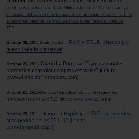
October 26, 2011-
Diario Gesti
ó
n
:
MINCETUR no va a
ceder nuevas peticiones EEUU.
Ministro José Luis Silva ratificó ayer
la decisión del Gobierno de no aceptar las pretensiones de EE.UU. de
extender las patentes de medicamentos en las negociaciones del
TPP
Perý y EE.UU chocan por
October 26, 2011
–
Diario Gesti
ón
:
“
nuevo tratado comercial
”
–
Diario La Primera: “Transnacionales
October 26, 2011
pretenden controlar compras estatales” (link to
www.diariolaprimeraperu.com)
–
Diario La República:
“
EE.UU. protege a sus
October 25, 2011
farmacéuticas en nuevo TLC
” (link to
www.larepublica.pe
)
“
El Perú no cederá
Diario La República:
October 25, 2011
–
ante pedido de los EE.UU.
” (link to
www.larepublica.pe
)