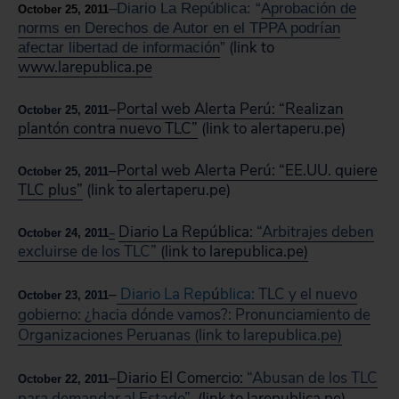
–
Diario La República:
“
Aprobaci
ó
n de
October 25, 2011
norms en Derechos de Autor en el TPPA podrían
(link to
afectar libertad de información
”
www.larepublica.pe
–
Portal web Alerta Perú: “Realizan
October 25, 2011
plantón contra nuevo TLC”
(link to alertaperu.pe)
–
Portal web Alerta Perú: “EE.UU. quiere
October 25, 2011
TLC plus”
(link to alertaperu.pe)
Diario La República:
“Arbitrajes deben
October 24, 2011
–
excluirse de los TLC”
(link to larepublica.pe)
–
Diario La Rep
ú
blica:
TLC y el nuevo
October 23, 2011
gobierno: ¿hacia dónde vamos?: Pronunciamiento de
Organizaciones Peruanas (link to larepublica.pe)
–
Diario El Comercio:
“Abusan de los TLC
October 22, 2011
para demandar al Estado”
(link to larepublica.pe)